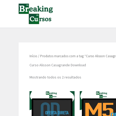
Classificado
Ir
por
para
popularidade
o
conteúdo
Início
/ Produtos marcados com a tag “Curso Alisson Casag
Curso Alisson Casagrande Download
Mostrando todos os 2 resultados