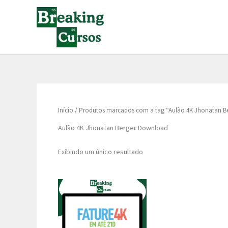
Ir
para
o
conteúdo
Início
/ Produtos marcados com a tag “Aulão 4K Jhonatan B
Aulão 4K Jhonatan Berger Download
Exibindo um único resultado